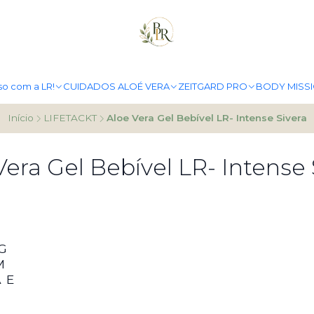
PORTES GRÁTIS A PARTIR DE 49.90€
MAIS INFO
so com a LR!
CUIDADOS ALOÉ VERA
ZEITGARD PRO
BODY MISS
Início
LIFETACKT
Aloe Vera Gel Bebível LR- Intense Sivera
Vera Gel Bebível LR- Intense 
G
M
 E