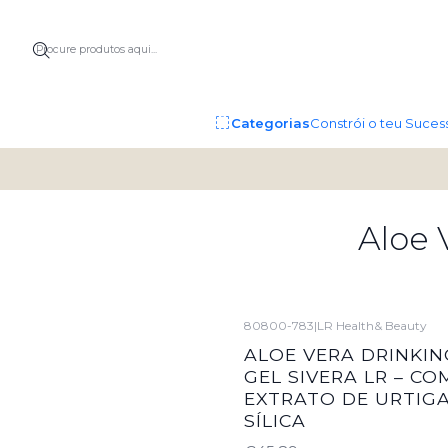
Categorias
Constrói o teu Suces
Aloe 
80800-783
|
LR Health& Beauty
ALOE VERA DRINKIN
GEL SIVERA LR – CO
EXTRATO DE URTIGA
SÍLICA