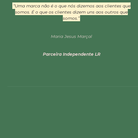
“Uma marca não é o que nós dizemos aos clientes que
somos. É o que os clientes dizem uns aos outros que
somos.”
Maria Jesus Marçal
Parceira Independente LR