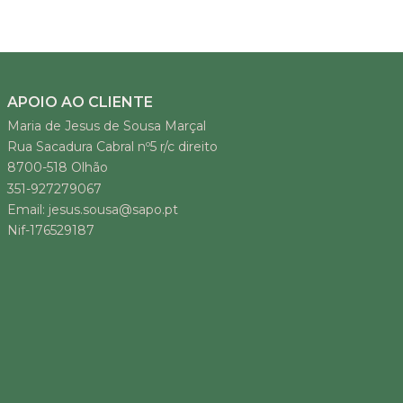
APOIO AO CLIENTE
Maria de Jesus de Sousa Marçal
Rua Sacadura Cabral nº5 r/c direito
8700-518 Olhão
351-927279067
Email: jesus.sousa@sapo.pt
Nif-176529187