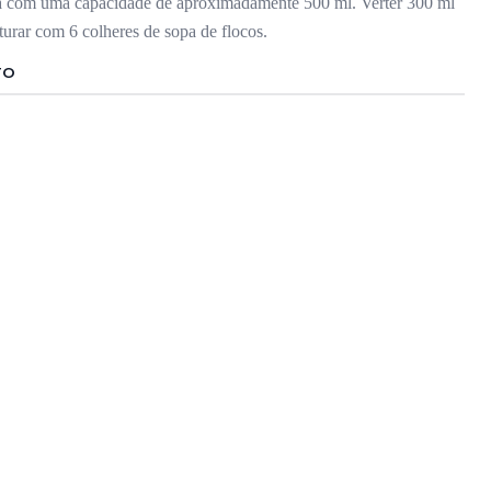
la com uma capacidade de aproximadamente 500 ml. Verter 300 ml
isturar com 6 colheres de sopa de flocos.
TO