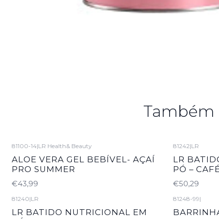
Também p
81100-14
|
LR Health& Beauty
81242
|
LR
ALOE VERA GEL BEBÍVEL- AÇAÍ
LR BATID
PRO SUMMER
PÓ – CAF
€43,99
€50,29
81240
|
LR
81248-99
|
LR BATIDO NUTRICIONAL EM
BARRINH