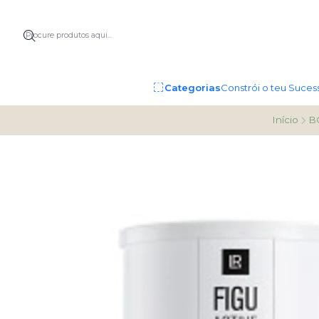
Categorias
Constrói o teu Suces
Início
B