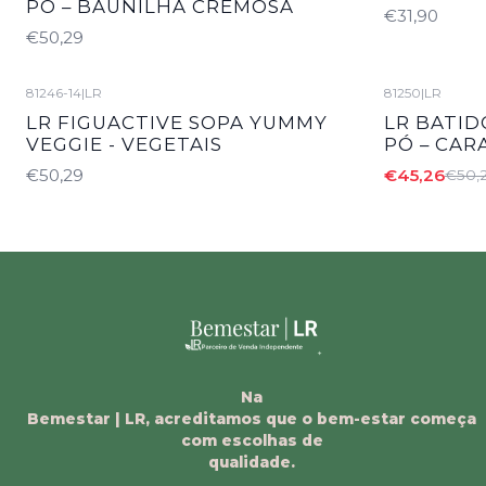
PÓ – BAUNILHA CREMOSA
€31,90
€50,29
81246-14
|
LR
81250
|
LR
-10%
DESCON
LR FIGUACTIVE SOPA YUMMY
LR BATID
VEGGIE - VEGETAIS
PÓ – CA
€50,29
€45,26
€50,
Na
Bemestar | LR, acreditamos que o bem-estar começa
com escolhas de
qualidade.