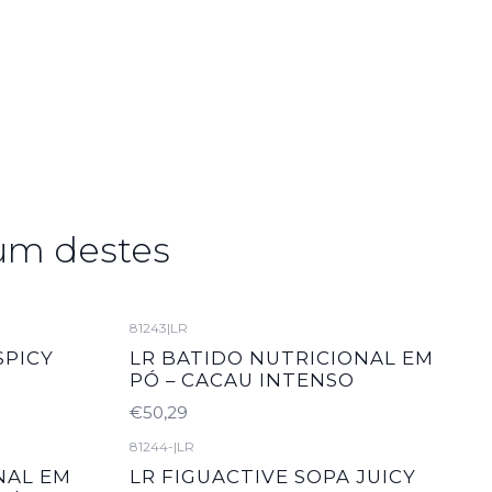
um destes
81243
|
LR
SPICY
LR BATIDO NUTRICIONAL EM
PÓ – CACAU INTENSO
€50,29
81244-
|
LR
NAL EM
LR FIGUACTIVE SOPA JUICY