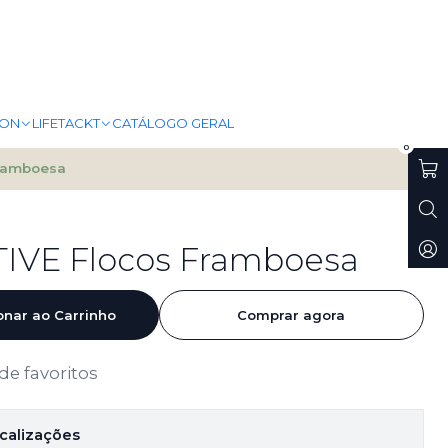
ION
LIFETACKT
CATÁLOGO GERAL
0
Framboesa
IVE Flocos Framboesa
onar ao Carrinho
Comprar agora
 de favoritos
ocalizações