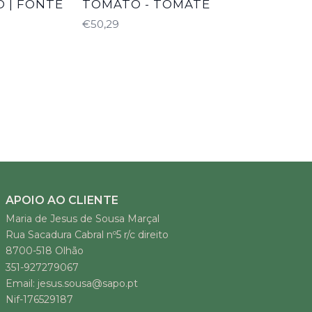
 | FONTE
TOMATO - TOMATE
€50,29
APOIO AO CLIENTE
Maria de Jesus de Sousa Marçal
Rua Sacadura Cabral nº5 r/c direito
8700-518 Olhão
351-927279067
Email: jesus.sousa@sapo.pt
Nif-176529187