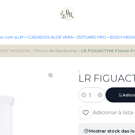
PORTES GRÁTIS A PARTIR DE 49.90€
MAIS INFO
so com a LR!
CUIDADOS ALOÉ VERA
ZEITGARD PRO
BODY MISS
ODY MISSION
Flocos de framboesa
LR FIGUACTIVE Flocos 
|
LR FIGUACT
Adici
Quantidade
Adicionar à lista
Mostrar stock das l