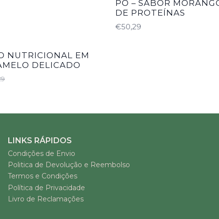
PÓ – SABOR MORANGO
DE PROTEÍNAS
€50,29
TO
O NUTRICIONAL EM
RAMELO DELICADO
29
LINKS RÁPIDOS
Condições de Envio
Politica de Devolução e Reembolso
Termos e Condições
Política de Privacidade
Livro de Reclamações