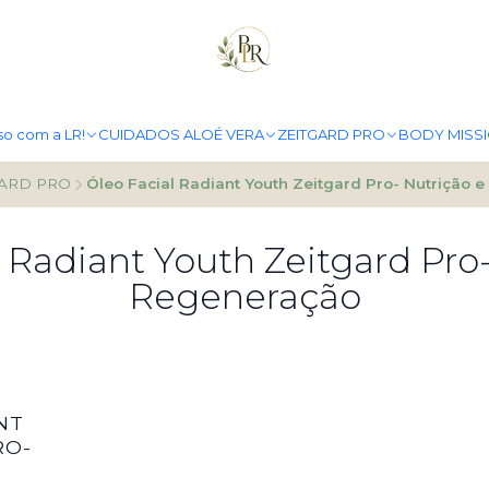
PORTES GRÁTIS A PARTIR DE 49.90€
MAIS INFO
so com a LR!
CUIDADOS ALOÉ VERA
ZEITGARD PRO
BODY MISS
GARD PRO
Óleo Facial Radiant Youth Zeitgard Pro- Nutrição 
 Radiant Youth Zeitgard Pro
Regeneração
NT
RO-