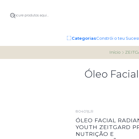
Categorias
Constrói o teu Suces
Início
ZEIT
Óleo Facial
80401
|
LR
ÓLEO FACIAL RADIA
YOUTH ZEITGARD P
NUTRIÇÃO E