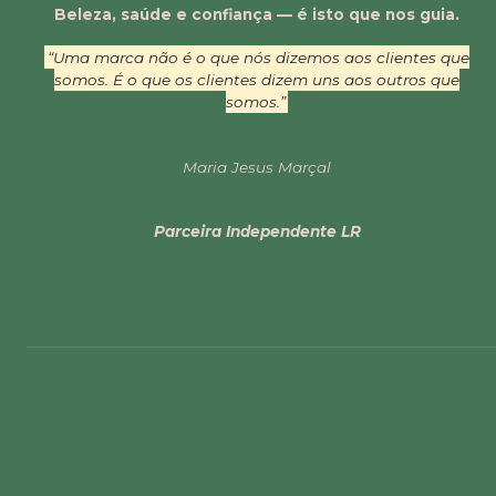
Beleza, saúde e confiança — é isto que nos guia.
“Uma marca não é o que nós dizemos aos clientes que
somos. É o que os clientes dizem uns aos outros que
somos.”
Maria Jesus Marçal
Parceira Independente LR