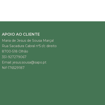
APOIO AO CLIENTE
Maria de Jesus de Sousa Marçal
Rua Sacadura Cabral nº5 r/c direito
8700-518 Olhão
351-927279067
Email: jesus.sousa@sapo.pt
Nif-176529187