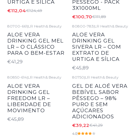
URTIGA E SÍLICA
PÊSSEGO - PACK
3X1000ML
€112,04
€124,49
€100,70
€111,89
80700-661
|
LR Health& Beauty
80800-783
|
LR Health& Beauty
ALOE VERA
ALOE VERA
DRINKING GEL MEL
DRINKING GEL
LR – O CLÁSSICO
SIVERA LR – COM
PARA O BEM-ESTAR
EXTRATO DE
URTIGA E SÍLICA
€41,29
€45,89
80850-614
|
LR Health& Beauty
80750
|
LR Health& Beauty
-5%
DESCONTO
ALOE VERA
​GEL DE ALOÉ VERA
DRINKING GEL
BEBÍVEL SABOR
FREEDOM LR –
PÊSSEGO – 98%
LIBERDADE DE
PURO E SEM
MOVIMENTO
AÇÚCARES
ADICIONADOS
€45,89
€39,22
€41,29
4.0