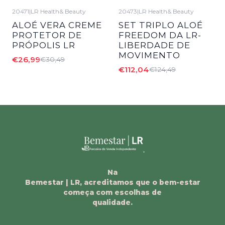
20471
|
LR Health& Beauty
20473
|
LR Health& Beauty
-11%
DESCONTO
-10%
DESCONTO
ALOÉ VERA CREME
SET TRIPLO ALOÉ
PROTETOR DE
FREEDOM DA LR-
PRÓPOLIS LR
LIBERDADE DE
MOVIMENTO
€26,99
€30,49
€112,04
€124,49
Na
Bemestar | LR, acreditamos que o bem-estar
começa com escolhas de
qualidade.