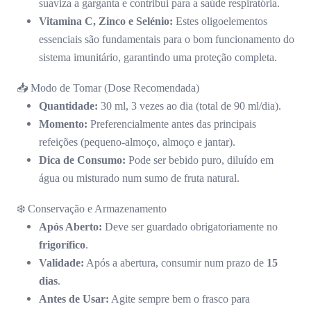
suaviza a garganta e contribui para a saúde respiratória.
Vitamina C, Zinco e Selénio:
Estes oligoelementos
essenciais são fundamentais para o bom funcionamento do
sistema imunitário, garantindo uma proteção completa.
📥 Modo de Tomar (Dose Recomendada)
Quantidade:
30 ml, 3 vezes ao dia (total de 90 ml/dia).
Momento:
Preferencialmente antes das principais
refeições (pequeno-almoço, almoço e jantar).
Dica de Consumo:
Pode ser bebido puro, diluído em
água ou misturado num sumo de fruta natural.
❄️ Conservação e Armazenamento
Após Aberto:
Deve ser guardado obrigatoriamente no
frigorífico
.
Validade:
Após a abertura, consumir num prazo de
15
dias
.
Antes de Usar:
Agite sempre bem o frasco para