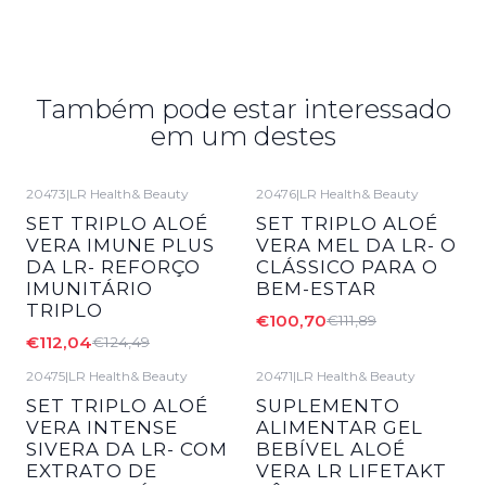
Também pode estar interessado
em um destes
20473
|
LR Health& Beauty
20476
|
LR Health& Beauty
-10%
DESCONTO
-10%
DESCONTO
SET TRIPLO ALOÉ
SET TRIPLO ALOÉ
VERA IMUNE PLUS
VERA MEL DA LR- O
DA LR- REFORÇO
CLÁSSICO PARA O
IMUNITÁRIO
BEM-ESTAR
TRIPLO
€100,70
€111,89
€112,04
€124,49
20475
|
LR Health& Beauty
20471
|
LR Health& Beauty
-10%
DESCONTO
-10%
DESCONTO
SET TRIPLO ALOÉ
SUPLEMENTO
VERA INTENSE
ALIMENTAR GEL
SIVERA DA LR- COM
BEBÍVEL ALOÉ
EXTRATO DE
VERA LR LIFETAKT