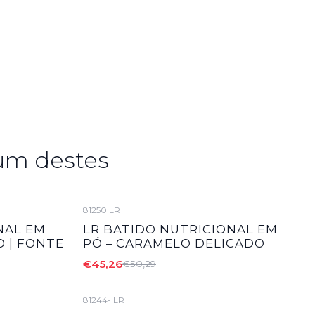
um destes
81250
|
LR
-10%
DESCONTO
NAL EM
LR BATIDO NUTRICIONAL EM
 | FONTE
PÓ – CARAMELO DELICADO
€45,26
€50,29
81244-
|
LR