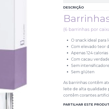
DESCRIÇÃO
Barrinhas
(6 barrinhas por caix
O snack ideal para l
Com elevado teor de
Apenas 124 calorias
Com cacau verdadei
Sem intensificadores
Sem glúten
As barrinhas contêm até
leite de alta qualidad
contêm corantes artifici
PARTILHAR ESTE PRODU