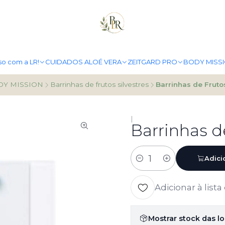
PORTES GRÁTIS A PARTIR DE 49.90€
MAIS INFO
so com a LR!
CUIDADOS ALOÉ VERA
ZEITGARD PRO
BODY MISS
DY MISSION
Barrinhas de frutos silvestres
Barrinhas de Frutos
|
Barrinhas de
Adici
Quantidade
Adicionar à lista
Mostrar stock das l