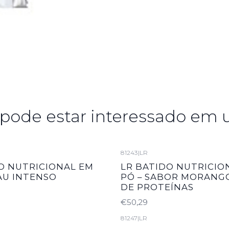
ode estar interessado em 
81243
|
LR
O NUTRICIONAL EM
LR BATIDO NUTRICIO
AU INTENSO
PÓ – SABOR MORANGO
DE PROTEÍNAS
€50,29
81247
|
LR