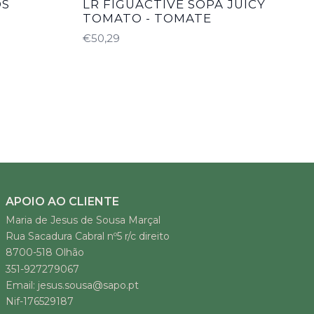
OS
LR FIGUACTIVE SOPA JUICY
TOMATO - TOMATE
€50,29
APOIO AO CLIENTE
Maria de Jesus de Sousa Marçal
Rua Sacadura Cabral nº5 r/c direito
8700-518 Olhão
351-927279067
Email: jesus.sousa@sapo.pt
Nif-176529187