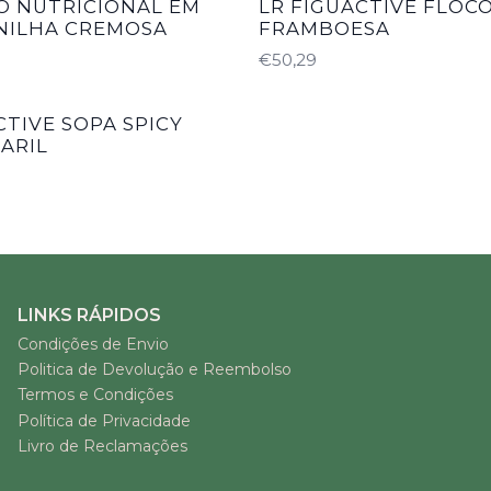
O NUTRICIONAL EM
LR FIGUACTIVE FLOC
UNILHA CREMOSA
FRAMBOESA
€50,29
CTIVE SOPA SPICY
CARIL
LINKS RÁPIDOS
Condições de Envio
Politica de Devolução e Reembolso
Termos e Condições
Política de Privacidade
Livro de Reclamações