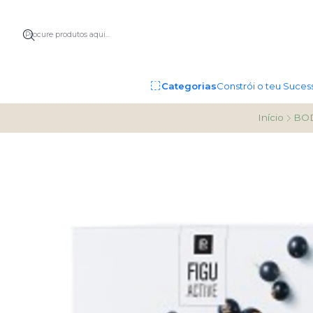
Categorias
Constrói o teu Suces
Início
BO