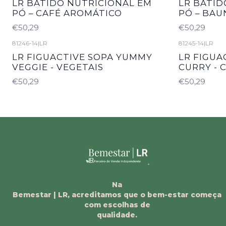
LR BATIDO NUTRICIONAL EM
LR BATID
PÓ – CAFÉ AROMÁTICO
PÓ – BA
€50,29
€50,29
81246-14
|
LR
81245-14
|
LR
LR FIGUACTIVE SOPA YUMMY
LR FIGUA
VEGGIE - VEGETAIS
CURRY - 
€50,29
€50,29
Na
Bemestar | LR, acreditamos que o bem-estar começa
com escolhas de
qualidade.