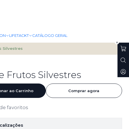
ION
LIFETACKT
CATÁLOGO GERAL
0
 Silvestres
 Frutos Silvestres
onar ao Carrinho
Comprar agora
 de favoritos
ocalizações