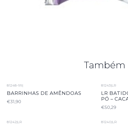
Também p
81248-99
|
81243
|
LR
BARRINHAS DE AMÊNDOAS
LR BATID
PÓ – CAC
€31,90
€50,29
81242
|
LR
81240
|
LR